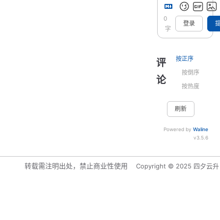
0
登录
字
按正序
评
按倒序
论
按热度
刷新
Powered by
Waline
v3.5.6
转载需注明出处，禁止商业性使用
Copyright © 2025 四夕云升