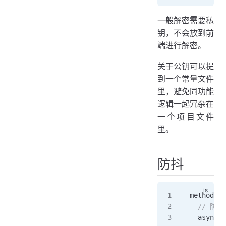
一般解密需要私
钥，不会放到前
端进行解密。
关于公钥可以提
到一个常量文件
里，避免同功能
逻辑一起冗杂在
一个项目文件
里。
防抖
methods
: 
  // 防
  async
 h