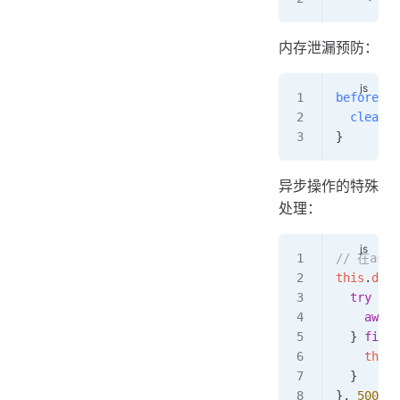
内存泄漏预防：
beforeDes
  clearTi
}
异步操作的特殊
处理：
// 在as
this
.
debo
  try
 {
    await
  } 
final
    this
.
  }
}, 
500
);