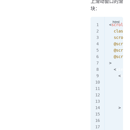
上滑动窗口的滑
块：
<
scroll-v
  class
=
"
  scroll-
  @scroll
  @scroll
  @scroll
>
  <
view
 c
    <
view
      cla
      :cl
      v-f
      :ke
    >
      <
vi
        <
        <