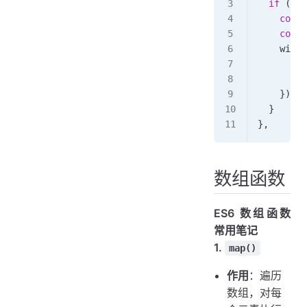
  if
 (
ref
    const
    const
    windo
      top
      beh
    })
  }
},
数组函数
ES6 数组函数
常用笔记
1.
map()
作用
：遍历
数组，对每