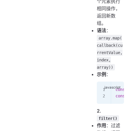
个元素执行
相同操作，
返回新数
组。
语法
：
array.map(
callback(cu
rrentValue,
index,
array))
示例
：
const
 
const
 
2.
filter()
作用
：过滤