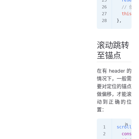
  // 创
  this
.
fi
},
滚动跳转
至锚点
在有 header 的
情况下，一般需
要对定位的锚点
做偏移，才能滚
动到正确的位
置：
scrollToR
  const
 r