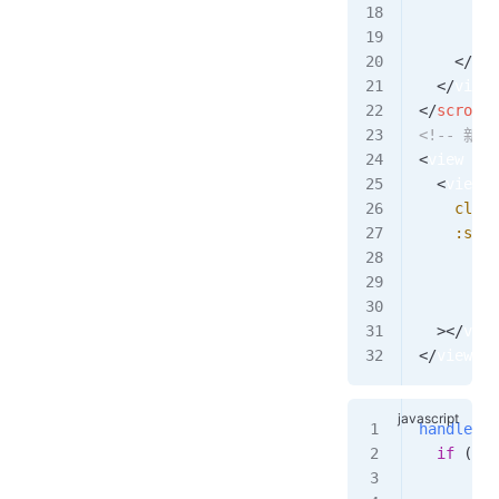
        <
      </
v
    </
vie
  </
view
>
</
scroll-
<!-- 新
<
view
 cla
  <
view
    class
    :styl
         
         
         
  ></
view
</
view
>
handleScr
  if
 (
thi