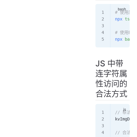
# 使用原生T
npx
 tsc
 y
# 使用Bab
npx
 babel
JS 中带
连字符属
性访问的
合法方式
// 非法
kvImgData
// 合法