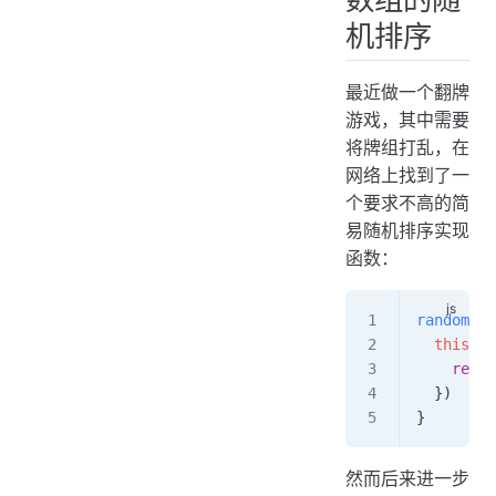
机排序
滚动跳转至锚点
数组函数
使用 jsencrypt 进行 RSA 加密
最近做一个翻牌
游戏，其中需要
防抖
将牌组打乱，在
TS 代码转 JS 代码
网络上找到了一
JS 中带连字符属性访问的合法方式
个要求不高的简
自定义滑动窗口滑块
易随机排序实现
函数：
randomArr
  this
.
re
    retur
  })
}
然而后来进一步