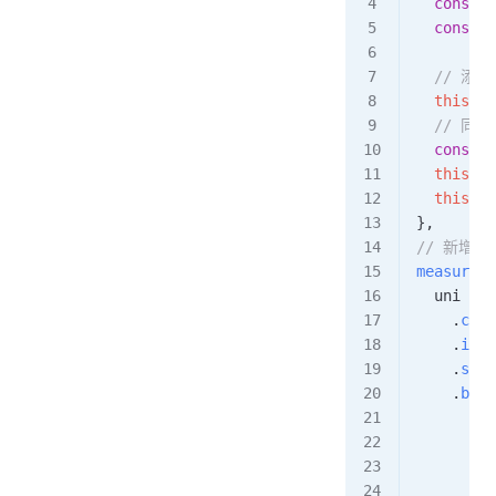
  const
 {
  const
 m
  // 添
  this
.
sc
  // 
  const
 t
  this
.
sc
  this
.
fi
},
// 新增尺
measureSc
  uni
    .
crea
    .
in
(
t
    .
sele
    .
boun
      thi
      
      uni
        .