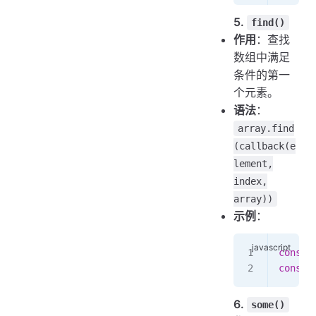
5.
find()
作用
：查找
数组中满足
条件的第一
个元素。
语法
：
array.find
(callback(e
lement,
index,
array))
示例
：
const
 
const
 
6.
some()