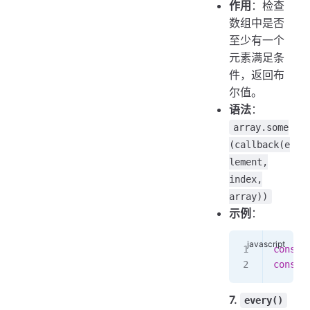
作用
：检查
数组中是否
至少有一个
元素满足条
件，返回布
尔值。
语法
：
array.some
(callback(e
lement,
index,
array))
示例
：
const
 
const
 
7.
every()