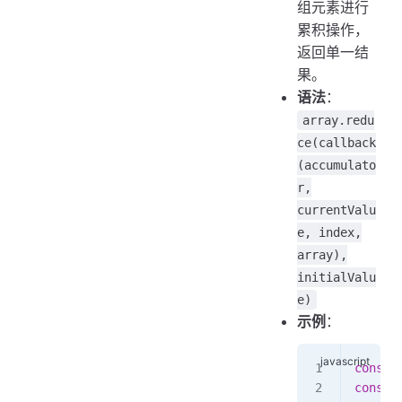
组元素进行
累积操作，
返回单一结
果。
语法
：
array.redu
ce(callback
(accumulato
r,
currentValu
e, index,
array),
initialValu
e)
示例
：
const
 
const
 