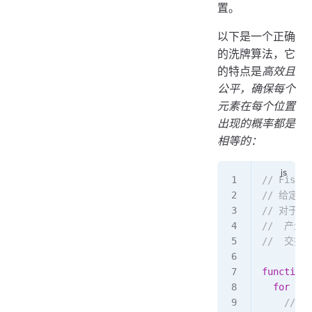
置。
以下是一个正确
的洗牌算法，它
的特点是
高效且
公平，确保每个
元素在每个位置
出现的概率都是
相等的：
// Fishe
// 给定一
// 对于 
//  产生
//  交换 a
function
 
  for
 (
le
    //