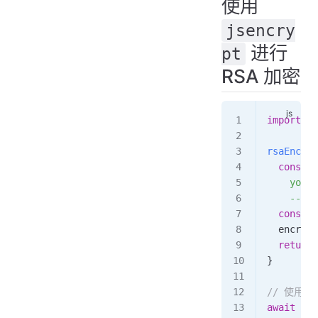
使用
jsencry
进行
pt
RSA 加密
import
 JS
rsaEncryp
  const
 p
    your 
    -----
  const
 e
  encrypt
  return
 
}
// 使用
await
 thi