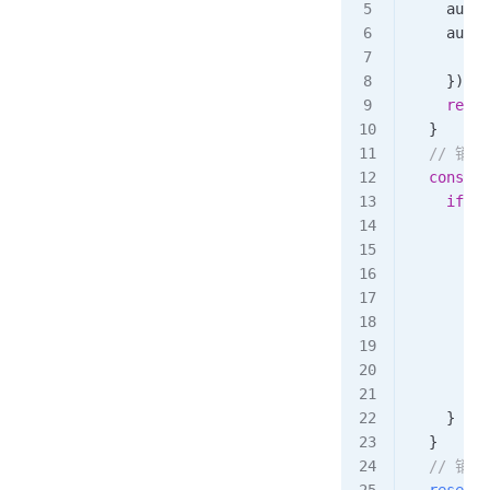
    audio
    audio
      aud
    })
    retur
  }
  // 销
  const
 r
    if
 (
a
      try
        a
        a
      } 
c
        c
      } 
f
        a
      }
    }
  }
  // 销
  resetAu