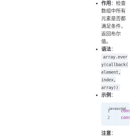
作用
：检查
数组中所有
元素是否都
满足条件，
返回布尔
值。
语法
：
array.ever
y(callback(
element,
index,
array))
示例
：
const
 
const
 
注意
：