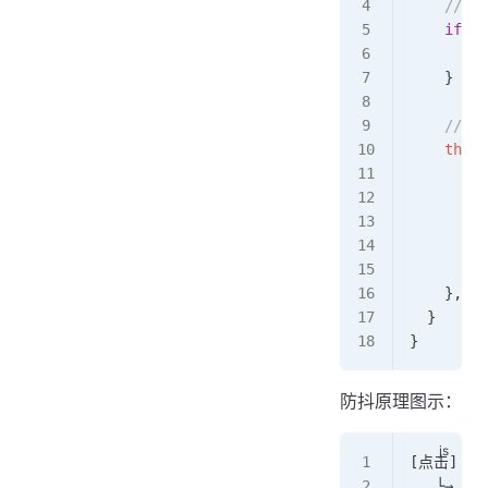
    // 
    if
 (
t
      cle
    }
    //
    this
.
      /
      
      thi
      thi
    }, 
50
  }
}
防抖原理图示：
[
点击
] 
--
   └→ [
再