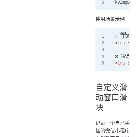
kvImgData
使用场景示例：
✅ 正确方
<
img
 :src
❌ 错误方
<
img
 :src
自定义滑
动窗口滑
块
记录一个自己手
搓的微信小程序