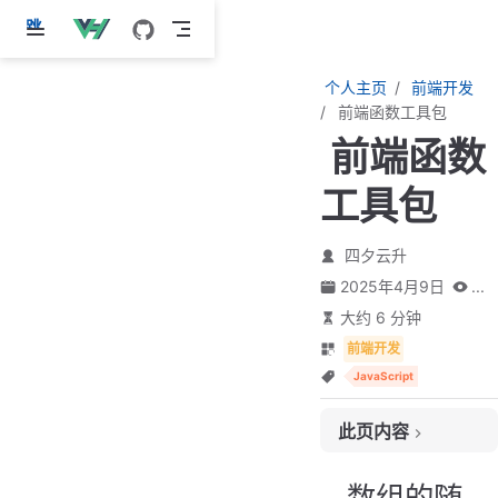
跳
至
主
个人主页
前端开发
要
前端函数工具包
內
前端函数
容
工具包
四夕云升
2025年4月9日
...
大约 6 分钟
前端开发
JavaScript
此页内容
数组的随机排序
数组的随
uni-app 小程序开发时添加音频的方法