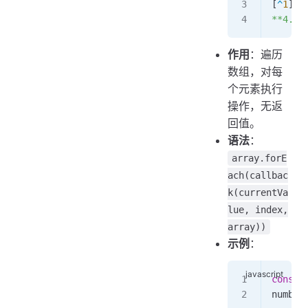
[
^
1
]  
**4. `
作用
：遍历
数组，对每
个元素执行
操作，无返
回值。
语法
：
array.forE
ach(callbac
k(currentVa
lue, index,
array))
示例
：
const
 
number